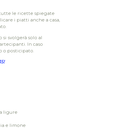
tutte le ricette spiegate
care i piatti anche a casa,
to.
 si svolgerà solo al
tecipanti. In caso
o o posticipato.
35
!
la ligure
cia e limone