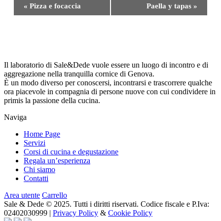
Evento
«
Pizza e focaccia
Paella y tapas
»
Navigazione
Il laboratorio di Sale&Dede vuole essere un luogo di incontro e di
aggregazione nella tranquilla cornice di Genova.
È un modo diverso per conoscersi, incontrarsi e trascorrere qualche
ora piacevole in compagnia di persone nuove con cui condividere in
primis la passione della cucina.
Naviga
Home Page
Servizi
Corsi di cucina e degustazione
Regala un’esperienza
Chi siamo
Contatti
Area utente
Carrello
Sale & Dede © 2025. Tutti i diritti riservati. Codice fiscale e P.Iva:
02402030999 |
Privacy Policy
&
Cookie Policy